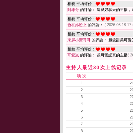
相貌 平均评价 :
阿雄哥
的評論： 這麼好聊天的主播，
相貌 平均评价 :
色在妳臉上
的評論：
( 2026-06-18 17:
相貌 平均评价 :
東屏小灃哥哥
的評論： 超級甜美可愛
相貌 平均评价 :
可愛嵐
的評論： 很可愛認真的主播
( 2
主持人最近30次上线记录
项 次
1
2
2
2
3
2
4
2
5
2
6
2
7
2
8
2