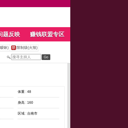
问题反映
赚钱联盟专区
暧昧)
限制级(火辣)
体重 : 48
身高 : 160
区域 : 台南市