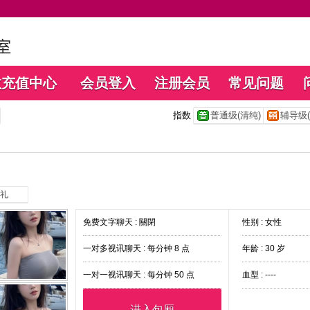
数充值中心
会员登入
注册会员
常见问题
指数
普通级(清纯)
辅导级(
礼
免费文字聊天 :
關閉
性别 : 女性
一对多视讯聊天 :
每分钟 8 点
年龄 : 30 岁
一对一视讯聊天 :
每分钟 50 点
血型 : ----
进入包厢