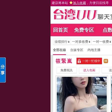
建议将本站
加入收藏
，方便日后找寻
回首页
免费专区
点
业绩排行
一对多收费
一对一收费
全部在線
台妹专区
內地主播
筱緊嵐
一对一忙线中
免費視訊
进入包厢
送