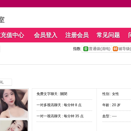
数充值中心
会员登入
注册会员
常见问题
指数
普通级(清纯)
辅导级(
礼
免费文字聊天 :
關閉
性别 : 女性
一对多视讯聊天 :
每分钟 8 点
年龄 : 20 岁
一对一视讯聊天 :
每分钟 35 点
血型 : ----