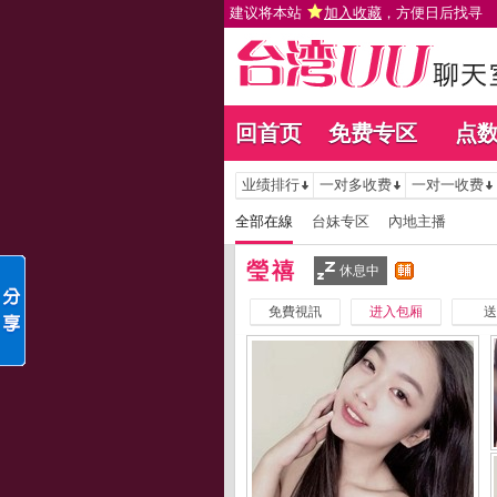
建议将本站
加入收藏
，方便日后找寻
回首页
免费专区
点
业绩排行
一对多收费
一对一收费
全部在線
台妹专区
內地主播
瑩禧
休息中
免費視訊
进入包厢
送