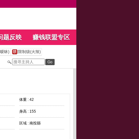
问题反映
赚钱联盟专区
暧昧)
限制级(火辣)
体重 : 42
身高 : 155
区域 : 南投縣