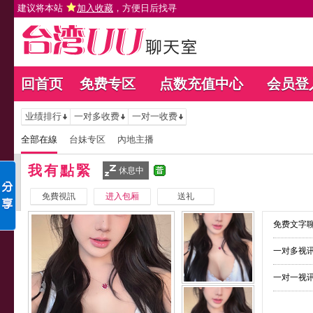
建议将本站
加入收藏
，方便日后找寻
回首页
免费专区
点数充值中心
会员登
业绩排行
一对多收费
一对一收费
全部在線
台妹专区
內地主播
我有點緊
休息中
免費視訊
进入包厢
送礼
免费文字聊
一对多视讯
一对一视讯