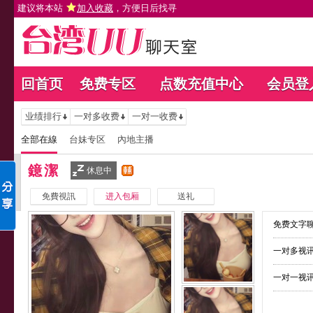
建议将本站
加入收藏
，方便日后找寻
回首页
免费专区
点数充值中心
会员登
业绩排行
一对多收费
一对一收费
全部在線
台妹专区
內地主播
鐿潔
休息中
免費視訊
进入包厢
送礼
免费文字聊
一对多视讯
一对一视讯