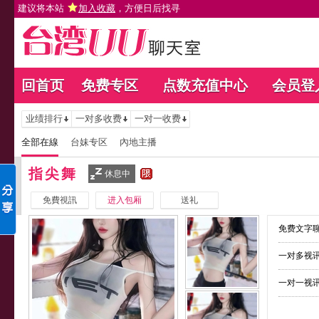
建议将本站
加入收藏
，方便日后找寻
回首页
免费专区
点数充值中心
会员登
业绩排行
一对多收费
一对一收费
全部在線
台妹专区
內地主播
指尖舞
休息中
免費視訊
进入包厢
送礼
免费文字聊
一对多视讯
一对一视讯