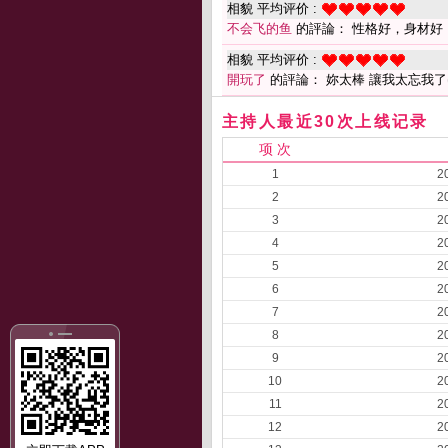
相貌 平均评价 :
不会飞的鱼
的評論： 性格好，身材好
相貌 平均评价 :
開玩了
的評論： 妳太棒 讓我太忘我了
主持人最近30次上线记录
项 次
1
2
2
2
3
2
4
2
5
2
6
2
7
2
8
2
9
2
10
2
11
2
12
2