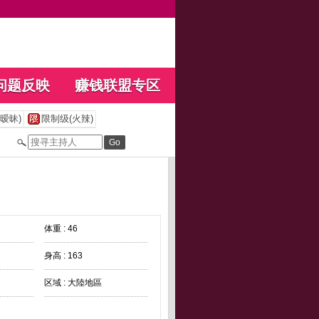
问题反映
赚钱联盟专区
暧昧)
限制级(火辣)
体重 : 46
身高 : 163
区域 : 大陸地區