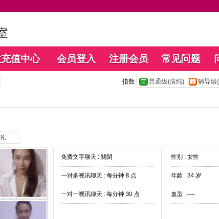
数充值中心
会员登入
注册会员
常见问题
指数
普通级(清纯)
辅导级(
礼
免费文字聊天 :
關閉
性别 : 女性
一对多视讯聊天 :
每分钟 8 点
年龄 : 34 岁
一对一视讯聊天 :
每分钟 30 点
血型 : ----