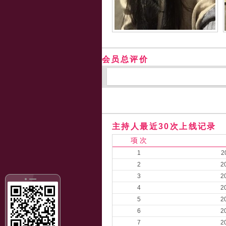
会员总评价
主持人最近30次上线记录
项 次
1
2
2
2
3
2
4
2
5
2
6
2
7
2