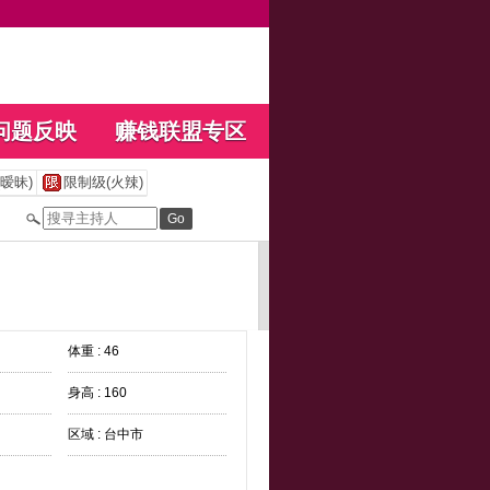
问题反映
赚钱联盟专区
暧昧)
限制级(火辣)
体重 : 46
身高 : 160
区域 : 台中市