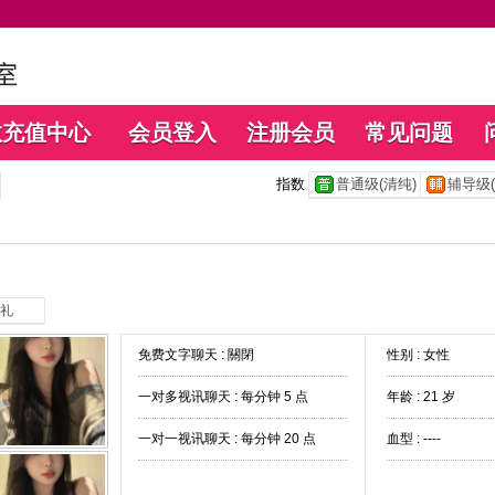
数充值中心
会员登入
注册会员
常见问题
指数
普通级(清纯)
辅导级(
礼
免费文字聊天 :
關閉
性别 : 女性
一对多视讯聊天 :
每分钟 5 点
年龄 : 21 岁
一对一视讯聊天 :
每分钟 20 点
血型 : ----