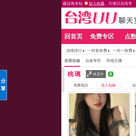
建议将本站
加入收藏
，方便日后找寻
回首页
免费专区
点
业绩排行
一对多收费
一对一收费
全部在線
台妹专区
內地主播
桃璃
休息中
免費視訊
进入包厢
送