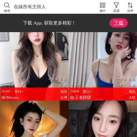
在線所有主持人
搜尋
圖片
篩選
排序
下载
下载 App, 获取更多精彩 !
一對多 8 點
一對多 8 點
一一中
一對一 50 點
一一中
一對一 45 點
普16+
視訊
限21+
視訊
302481
194896
Moona
王老師珺
台灣
大陸