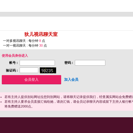
您即将进入 [
狄儿视讯聊天室
]
一对多视讯聊天 : 每分钟
8
点
一对一视讯聊天 : 每分钟
30
点
使用会员身份进入
帐号 :
密码 :
验证码 :
加入会员
若有主持人提供别站网址拉您到别网站，请将聊天记录提供我们，经查属实网站会免费赠送
若有主持人要求会员直接汇钱给她，请勿汇钱，请会员记录聊天内容或留下主持人银行帐
将免费赠送2000点。