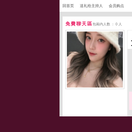
回首页
送礼给主持人
会员购点
免費聊天區
包厢内人数 ： 0 人