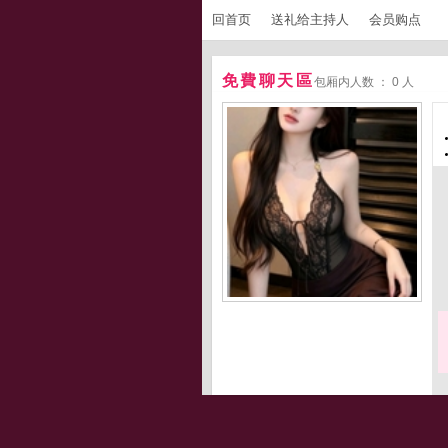
回首页
送礼给主持人
会员购点
免費聊天區
包厢内人数 ： 0 人