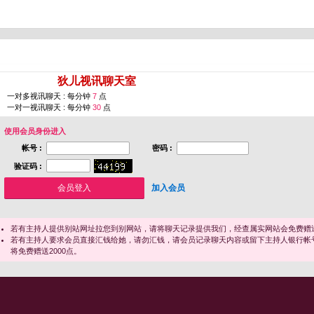
您即将进入 [
狄儿视讯聊天室
]
一对多视讯聊天 : 每分钟
7
点
一对一视讯聊天 : 每分钟
30
点
使用会员身份进入
帐号 :
密码 :
验证码 :
加入会员
若有主持人提供别站网址拉您到别网站，请将聊天记录提供我们，经查属实网站会免费赠送
若有主持人要求会员直接汇钱给她，请勿汇钱，请会员记录聊天内容或留下主持人银行帐
将免费赠送2000点。