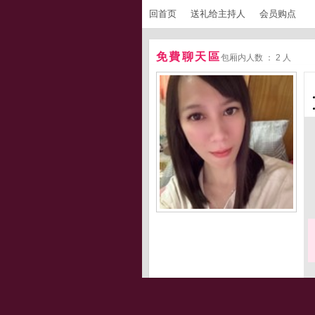
回首页
送礼给主持人
会员购点
免費聊天區
包厢内人数 ： 2 人