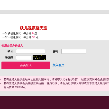
您即将进入 [
狄儿视讯聊天室
]
一对多视讯聊天 : 每分钟
8
点
一对一视讯聊天 : 每分钟
35
点
使用会员身份进入
帐号 :
密码 :
验证码 :
加入会员
若有主持人提供别站网址拉您到别网站，请将聊天记录提供我们，经查属实网站会免费赠送
若有主持人要求会员直接汇钱给她，请勿汇钱，请会员记录聊天内容或留下主持人银行帐
将免费赠送2000点。