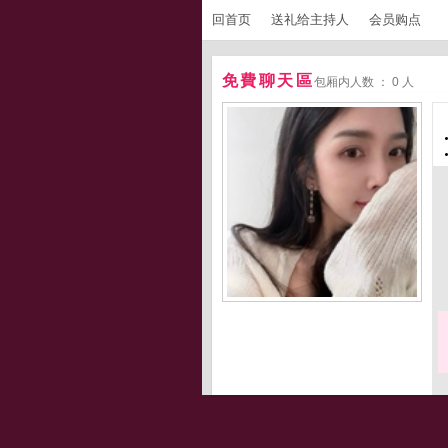
回首页
送礼给主持人
会员购点
免費聊天區
包厢内人数 ： 0 人