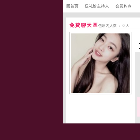
回首页
送礼给主持人
会员购点
免費聊天區
包厢内人数 ： 0 人