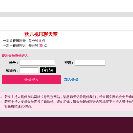
您即将进入 [
狄儿视讯聊天室
]
一对多视讯聊天 : 每分钟
8
点
一对一视讯聊天 : 每分钟
35
点
使用会员身份进入
帐号 :
密码 :
验证码 :
加入会员
若有主持人提供别站网址拉您到别网站，请将聊天记录提供我们，经查属实网站会免费赠送
若有主持人要求会员直接汇钱给她，请勿汇钱，请会员记录聊天内容或留下主持人银行帐
将免费赠送2000点。