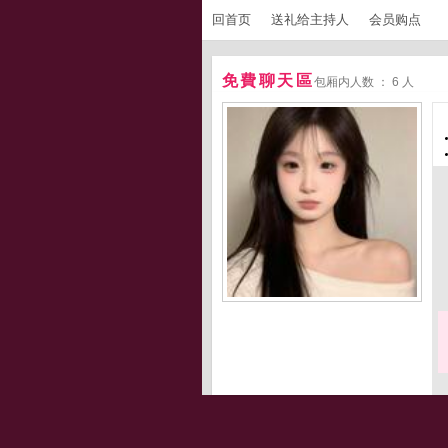
回首页
送礼给主持人
会员购点
免費聊天區
包厢内人数 ： 6 人