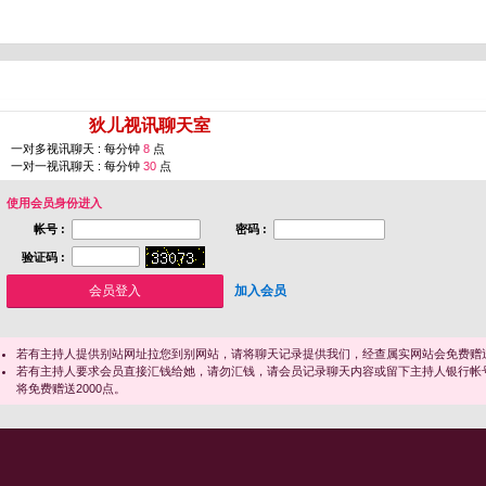
您即将进入 [
狄儿视讯聊天室
]
一对多视讯聊天 : 每分钟
8
点
一对一视讯聊天 : 每分钟
30
点
使用会员身份进入
帐号 :
密码 :
验证码 :
加入会员
若有主持人提供别站网址拉您到别网站，请将聊天记录提供我们，经查属实网站会免费赠送
若有主持人要求会员直接汇钱给她，请勿汇钱，请会员记录聊天内容或留下主持人银行帐
将免费赠送2000点。