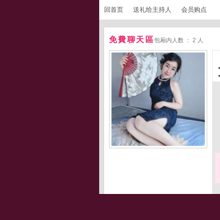
回首页
送礼给主持人
会员购点
免費聊天區
包厢内人数 ： 2 人