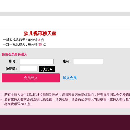
您即将进入 [
狄儿视讯聊天室
]
一对多视讯聊天 : 每分钟
8
点
一对一视讯聊天 : 每分钟
30
点
使用会员身份进入
帐号 :
密码 :
验证码 :
加入会员
若有主持人提供别站网址拉您到别网站，请将聊天记录提供我们，经查属实网站会免费赠送
若有主持人要求会员直接汇钱给她，请勿汇钱，请会员记录聊天内容或留下主持人银行帐
将免费赠送2000点。