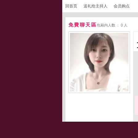
回首页
送礼给主持人
会员购点
免費聊天區
包厢内人数 ： 0 人