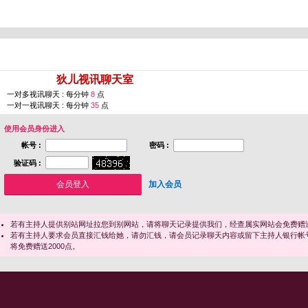
您即将进入 [
狄儿视讯聊天室
]
一对多视讯聊天 : 每分钟
8
点
一对一视讯聊天 : 每分钟
35
点
使用会员身份进入
帐号 :
密码 :
验证码 :
加入会员
若有主持人提供别站网址拉您到别网站，请将聊天记录提供我们，经查属实网站会免费赠送
若有主持人要求会员直接汇钱给她，请勿汇钱，请会员记录聊天内容或留下主持人银行帐
将免费赠送2000点。