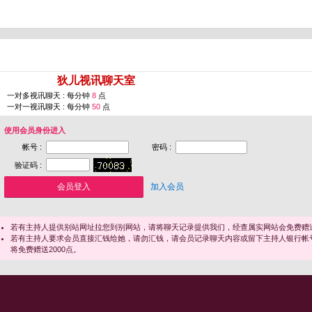
您即将进入 [
狄儿视讯聊天室
]
一对多视讯聊天 : 每分钟
8
点
一对一视讯聊天 : 每分钟
50
点
使用会员身份进入
帐号 :
密码 :
验证码 :
加入会员
若有主持人提供别站网址拉您到别网站，请将聊天记录提供我们，经查属实网站会免费赠送
若有主持人要求会员直接汇钱给她，请勿汇钱，请会员记录聊天内容或留下主持人银行帐
将免费赠送2000点。