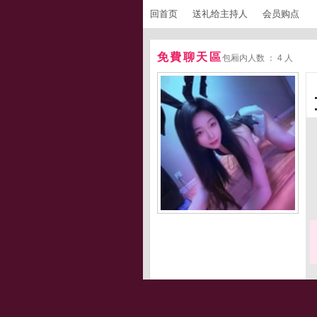
回首页
送礼给主持人
会员购点
免費聊天區
包厢内人数 ： 4 人