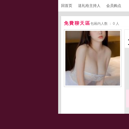
回首页
送礼给主持人
会员购点
免費聊天區
包厢内人数 ： 0 人