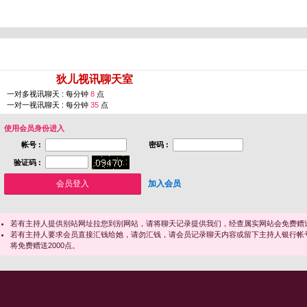
您即将进入 [
狄儿视讯聊天室
]
一对多视讯聊天 : 每分钟
8
点
一对一视讯聊天 : 每分钟
35
点
使用会员身份进入
帐号 :
密码 :
验证码 :
加入会员
若有主持人提供别站网址拉您到别网站，请将聊天记录提供我们，经查属实网站会免费赠送
若有主持人要求会员直接汇钱给她，请勿汇钱，请会员记录聊天内容或留下主持人银行帐
将免费赠送2000点。