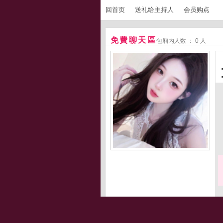
回首页
送礼给主持人
会员购点
免費聊天區
包厢内人数 ： 0 人