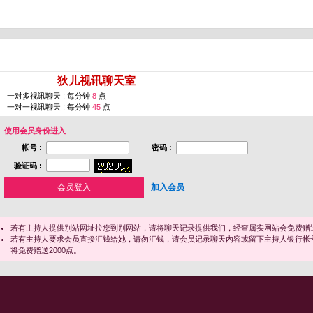
您即将进入 [
狄儿视讯聊天室
]
一对多视讯聊天 : 每分钟
8
点
一对一视讯聊天 : 每分钟
45
点
使用会员身份进入
帐号 :
密码 :
验证码 :
加入会员
若有主持人提供别站网址拉您到别网站，请将聊天记录提供我们，经查属实网站会免费赠送
若有主持人要求会员直接汇钱给她，请勿汇钱，请会员记录聊天内容或留下主持人银行帐
将免费赠送2000点。