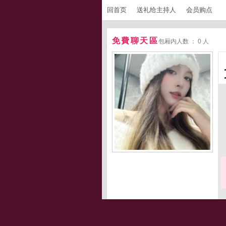
回首页
送礼给主持人
会员购点
免費聊天區
包厢内人数 ： 0 人