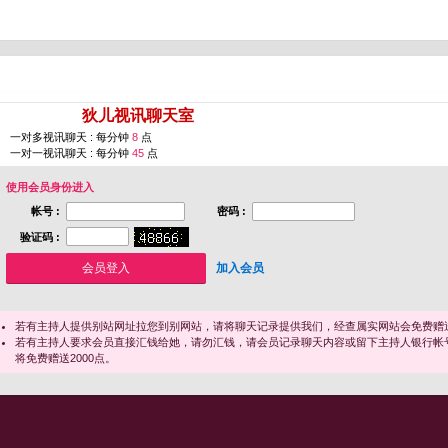
您即将进入 [
狄儿视讯聊天室
]
一对多视讯聊天 : 每分钟
8
点
一对一视讯聊天 : 每分钟
45
点
使用会员身份进入
帐号 :
密码 :
验证码 :
加入会员
若有主持人提供别站网址拉您到别网站，请将聊天记录提供我们，经查属实网站会免费赠送
若有主持人要求会员直接汇钱给她，请勿汇钱，请会员记录聊天内容或留下主持人银行帐
将免费赠送2000点。